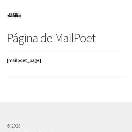
Ir
Ir
a
al
la
contenido
Página de MailPoet
navegación
[mailpoet_page]
© 2026