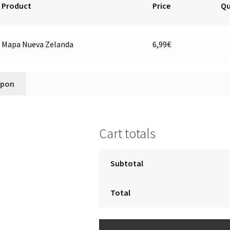
Product
Price
Qu
Ma
Mapa Nueva Zelanda
6,99
€
Nu
Ze
qu
upon
Cart totals
Subtotal
Total