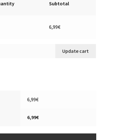
antity
Subtotal
pa
6,99
€
eva
landa
antity
Update cart
6,99
€
6,99
€