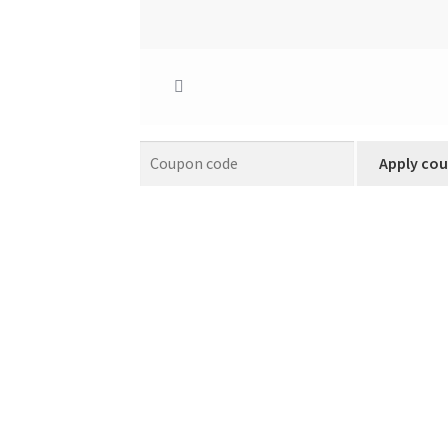
Remove
Thumbnail
item
image
Apply co