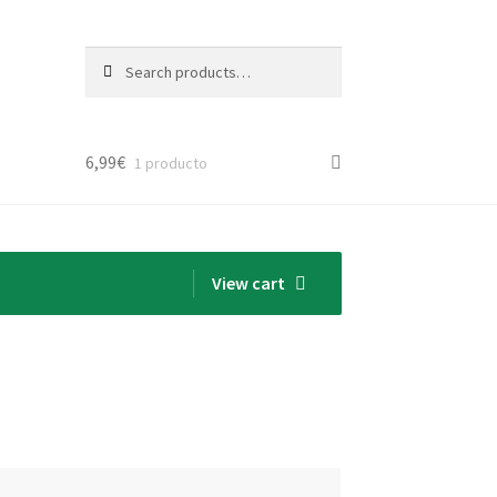
Search
Search
for:
6,99
€
1 producto
View cart