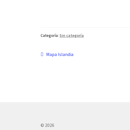
Categoría:
Sin categoría
Navegación
Anterior:
Mapa Islandia ​
de
entradas
© 2026