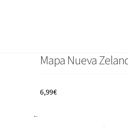
Ir
Ir
a
al
la
contenido
navegación
Mapa Nueva Zeland
6,99€