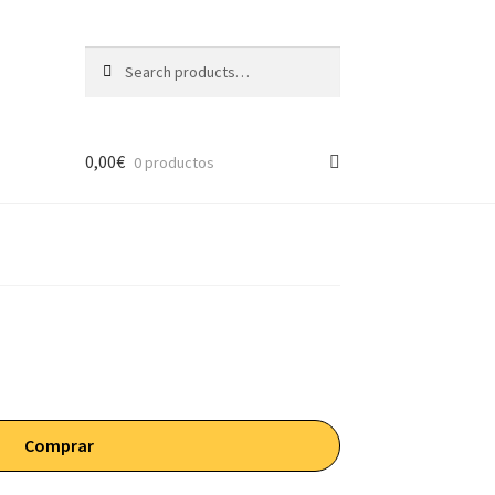
Search
Search
for:
0,00
€
0 productos
Comprar