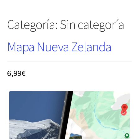
Ir
Ir
Categoría:
Sin categoría
a
al
la
contenido
navegación
Mapa Nueva Zelanda ​
6,99€